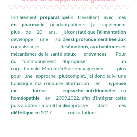
Initialement
préparatrice
En travaillant avec mes
en pharmacie
pendant
patients, j’ai rapidement
plus de 20 ans, j’ai
constaté que
l’alimentation
développé une solide
est profondément liée aux
connaissance des
émotions, aux habitudes et
mécanismes de la santé et
aux croyances
. Pour
du fonctionnement du
proposer un
corps humain. Mon intérêt
accompagnement plus
pour une approche plus
complet, j’ai donc suivi une
holistique m’a conduite à
formation en
hypnose
me former en
psycho-nutritionnelle
en
homéopathie
en 2009,
2022, afin d’intégrer cette
puis à obtenir mon
BTS de
approche dans mes
diététique
en 2017.
consultations.