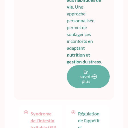
vie
. Une
approche
personnalisée
permet de
soulager ces
inconforts en
adaptant
nutrition et
gestion du stress
.
En
savoir
plus
Syndrome
Régulation
de l’intestin
de l’appétit
irritable (SII)
et