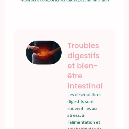
Troubles
digestifs
et bien-
être
intestinal
Les déséquilibres
digestifs sont
souvent liés
au
stress, à
l’alimentation et
aux habitudes de