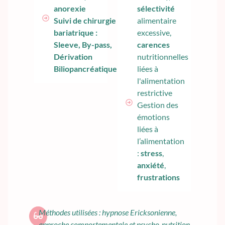
anorexie
sélectivité
Suivi de chirurgie
alimentaire
bariatrique :
excessive,
Sleeve, By-pass,
carences
Dérivation
nutritionnelles
Biliopancréatique
liées à
l'alimentation
restrictive
Gestion des
émotions
liées à
l’alimentation
:
stress
,
anxiété
,
frustrations
Méthodes utilisées : hypnose Ericksonienne,
approche comportementale et psycho-nutrition